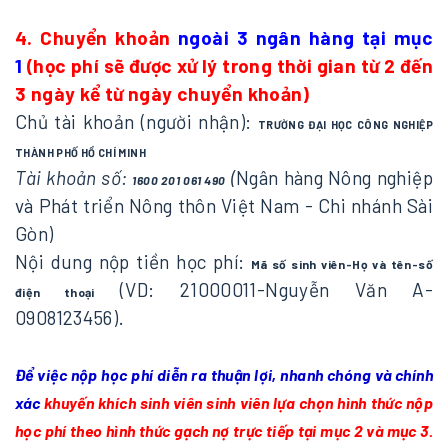
4. Chuyển khoản
ngoài 3 ngân hàng tại mục
1
(học phí sẽ được xử lý trong thời gian từ 2 đến
3 ngày kể từ ngày chuyển khoản)
Chủ tài khoản (người nhận):
TRƯỜNG ĐẠI HỌC CÔNG NGHIỆP
THÀNH PHỐ HỒ CHÍ MINH
Tài khoản số:
(
Ngân hàng Nông nghiệp
1600 201 061 490
và Phát triển Nông thôn Việt Nam - Chi nhánh Sài
Gòn)
Nội dung nộp tiền học phí:
Mã số sinh viên-Họ và tên-số
(VD: 21000011-Nguyễn Văn A-
điện thoại
0908123456).
Để việc nộp học phí diễn ra thuận lợi, nhanh chóng và chính
xác
khuyến khích sinh viên sinh viên lựa chọn hình thức nộp
học phí theo hình thức gạch nợ trực tiếp tại mục 2 và mục 3.