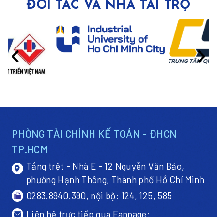
ĐỐI TÁC VÀ NHÀ TÀI TRỢ
PHÒNG TÀI CHÍNH KẾ TOÁN - ĐHCN
TP.HCM
Tầng trệt - Nhà E - 12 Nguyễn Văn Bảo,
phường Hạnh Thông, Thành phố Hồ Chí Minh
0283.8940.390, nội bộ: 124, 125, 585
Liên hệ trực tiếp qua Fanpage: